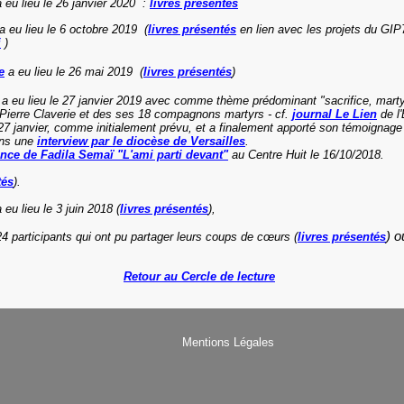
a eu lieu le 26 janvier 2020 :
livres présentés
a eu lieu le 6 octobre 2019 (
livres présentés
en lien avec les projets du GIP7
i
)
e
a eu lieu le 26 mai 2019 (
livres présentés
)
a eu lieu le 27 janvier 2019 avec comme
thème prédominant "sacrifice, marty
Pierre Claverie et des ses 18 compagnons martyrs - cf.
journal Le Lien
de l'
27 janvier, comme initialement prévu, et a finalement apporté son témoignage 
ns une
interview par le diocèse de Versailles
.
nce de Fadila Semaï "L'ami parti devant"
au Centre Huit le 16/10/2018.
tés
).
 eu lieu le 3 juin 2018 (
livres présentés
),
) 
24 participants qui ont pu
partager leurs coups de cœurs (
livres présentés
Retour au Cercle de lecture
Mentions Légales