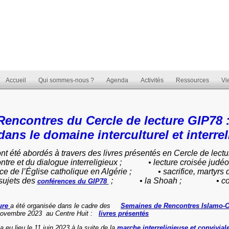
Accueil
Qui sommes-nous ?
Agenda
Activités
Ressources
Vi
Rencontres du Cercle de lecture GIP78 
 dans le domaine interculturel et interre
nt été abordés à travers des livres présentés en Cercle de lect
contre et du dialogue interreligieux ; • lecture croisée judéo-
nce de l’Église catholique en Algérie ; • sacrifice, martyrs d
 sujets des
; • la Shoah ; • compre
conférences du GIP78
ture
a été organisée dans le cadre des
Semaines de Rencontres Islamo-C
 19 novembre 2023 au Centre Huit :
livres présentés
a eu lieu le 11 juin 2023 à la suite de la
marche interreligieuse et convivial