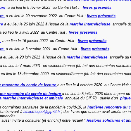
ture
a eu lieu le 5 février 2023 au Centre Huit :
livres présentés
ure
a eu lieu le 20 novembre 2022 au Centre Huit :
livres présentés
ure
a eu lieu le 26 juin 2022 à l'issue de la
marche interreligieuse
annuelle d
 eu lieu le 3 avril 2022 au Centre Huit :
livres présentés
e
a eu lieu le 16 janvier 2022 au Centre Huit :
livres présentés
ure
a eu lieu le 3 octobre 2021 au Centre Huit :
livres présentés
a eu lieu le 20 juin 2021 à l'issue de la
marche interreligieuse
annuelle du
a eu lieu le 7 mars 2021 en visioconférence (du fait des contraintes sanitaire
eu lieu le 13 décembre 2020 en visioconférence (du fait des contraintes sani
 rencontre du cercle de lecture
a eu lieu le 4 octobre 2020 au Centre Huit 
me rencontre du cercle de lecture
a eu lieu le 5 juillet 2020 dans le parc d
la marche interreligieuse et amicale
annuelle du GIP78
suivie d'un
pique
s contraintes sanitaires de la pandémie covid-19, la
huitième rencontre du c
 (en écrivant à
bibliotheque@gip78.fr
) des livres que chacun avait aimés en in
ommandés.
aussi invité à consulter (et enrichir) notre recueil "
Restons solidaires et un