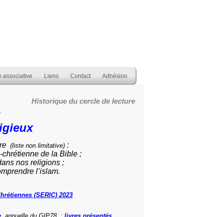
e associative
Liens
Contact
Adhésion
Historique du cercle de lecture
:
ligieux
ure
:
(liste non limitative)
chrétienne de la Bible ;
ans nos religions ;
ndre l’islam.
hrétiennes (SERIC) 2023
e
annuelle du GIP78 :
livres présentés
.